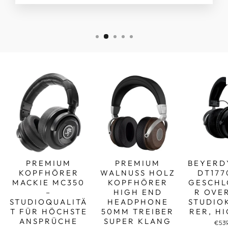
PREMIUM
PREMIUM
BEYERD
KOPFHÖRER
WALNUSS HOLZ
DT177
MACKIE MC350
KOPFHÖRER
GESCHL
–
HIGH END
R OVE
STUDIOQUALITÄ
HEADPHONE
STUDIO
T FÜR HÖCHSTE
50MM TREIBER
RER, H
ANSPRÜCHE
SUPER KLANG
€53