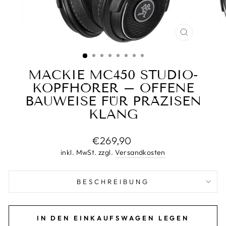
SCHLIESS
ESC)
MACKIE MC450 STUDIO-
KOPFHÖRER – OFFENE
BAUWEISE FÜR PRÄZISEN
KLANG
Normaler
€269,90
Preis
inkl. MwSt. zzgl.
Versandkosten
BESCHREIBUNG
IN DEN EINKAUFSWAGEN LEGEN