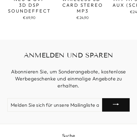
3D DSP
CARD STEREO
AUX (S
SOUNDEFFECT
MP3
€24
€69,90
€24,90
ANMELDEN UND SPAREN
Abonnieren Sie, um Sonderangebote, kostenlose
Werbegeschenke und einmalige Angebote zu
erhalten.
MELDEN
SIE
SICH
FÜR
UNSERE
MAILINGLISTE
AN
Suche