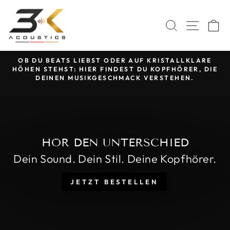
Direkt
3K
zum
SUCHE
SEIT
E
ACOUSTICS
Inhalt
RN
OB DU BEATS LIEBST ODER AUF KRISTALLKLARE
-
HÖHEN STEHST: HIER FINDEST DU KOPFHÖRER, DIE
Pause
DEINEN MUSIKGESCHMACK VERSTEHEN.
Diashow
Pause
Diashow