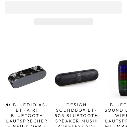
🔊 BLUEDIO AS-
DESIGN
BLUE
BT (AIR)
SOUNDBOX BT-
SOUND 
BLUETOOTH
505 BLUETOOTH
– WIR
LAUTSPRECHER
SPEAKER MUSIK
LAUTSP
– NEU & OVP –
WIRELESS SD-
MIT MP3