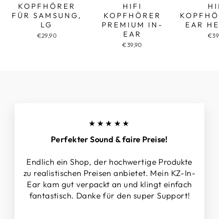
KOPFHÖRER
HIFI
HI
FÜR SAMSUNG,
KOPFHÖRER
KOPFHÖ
LG
PREMIUM IN-
EAR H
EAR
€29,90
€39
€39,90
★★★★★
Perfekter Sound & faire Preise!
Endlich ein Shop, der hochwertige Produkte
zu realistischen Preisen anbietet. Mein KZ-In-
Ear kam gut verpackt an und klingt einfach
fantastisch. Danke für den super Support!