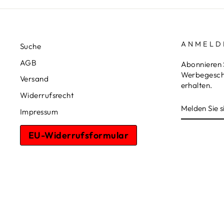
ANMELD
Suche
AGB
Abonnieren 
Werbegesch
Versand
erhalten.
Widerrufsrecht
MELDEN
SIE
Impressum
SICH
FÜR
EU-Widerrufsformular
UNSERE
MAILINGL
AN