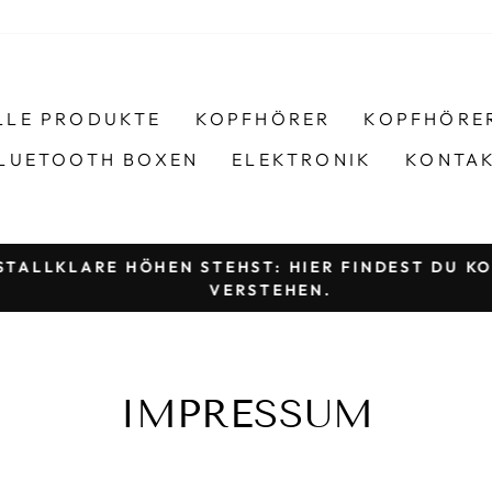
LLE PRODUKTE
KOPFHÖRER
KOPFHÖRE
LUETOOTH BOXEN
ELEKTRONIK
KONTA
TALLKLARE HÖHEN STEHST: HIER FINDEST DU KOP
VERSTEHEN.
Pause
Diashow
IMPRESSUM