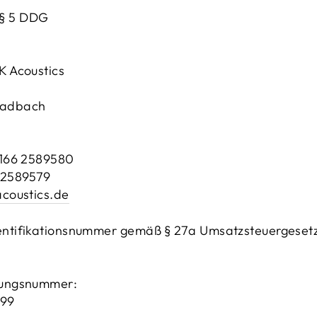
§ 5 DDG
K Acoustics
ladbach
2166 2589580
 2589579
coustics.de
entifikationsnummer gemäß § 27a Umsatzsteuergesetz
rungsnummer:
99