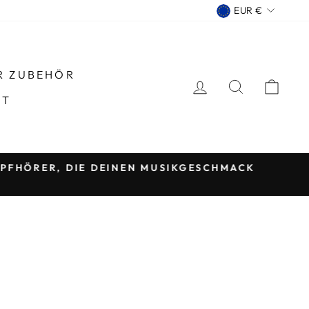
WÄHRU
EUR €
R ZUBEHÖR
EINLOGGEN
SUCHE
EIN
KT
FHÖRER, DIE DEINEN MUSIKGESCHMACK