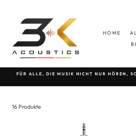
Direkt
zum
Inhalt
HOME
A
B
FÜR
OB DU BEATS LIEBST ODER AUF KRIS
16 Produkte