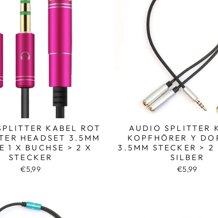
SPLITTER KABEL ROT
AUDIO SPLITTER 
TER HEADSET 3.5MM
KOPFHÖRER Y DO
E 1 X BUCHSE > 2 X
3.5MM STECKER > 2
STECKER
SILBER
€5,99
€5,99