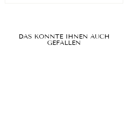
DAS KÖNNTE IHNEN AUCH
GEFALLEN
100% ORIGINAL
KZ D-FI HIGH-
END
PROFESSIONAL
HIFI