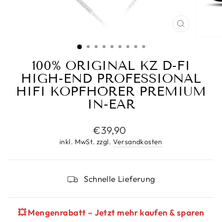
SCHLIESS
ESC)
100% ORIGINAL KZ D-FI
HIGH-END PROFESSIONAL
HIFI KOPFHÖRER PREMIUM
IN-EAR
Normaler
€39,90
Preis
inkl. MwSt. zzgl.
Versandkosten
Schnelle Lieferung
💥 Mengenrabatt – Jetzt mehr kaufen & sparen