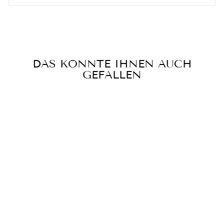
DAS KÖNNTE IHNEN AUCH
GEFALLEN
PHILIPS
SHP9500 HIFI
STEREO
KOPFHÖRER
OVER-EAR