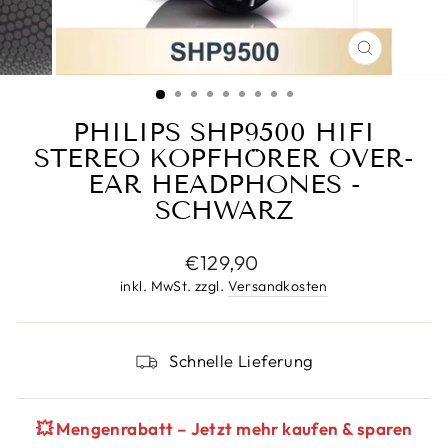
SCHLIESS
ESC)
PHILIPS SHP9500 HIFI
STEREO KOPFHÖRER OVER-
EAR HEADPHONES -
SCHWARZ
Normaler
€129,90
Preis
inkl. MwSt. zzgl.
Versandkosten
Schnelle Lieferung
💥 Mengenrabatt – Jetzt mehr kaufen & sparen